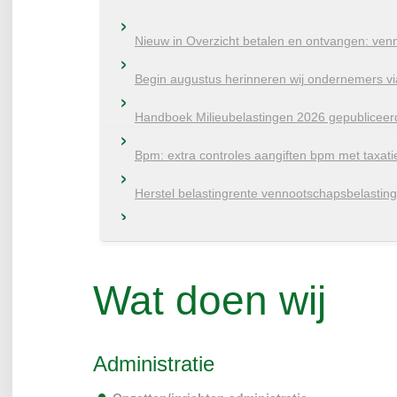
Nieuw in Overzicht betalen en ontvangen: ven
Begin augustus herinneren wij ondernemers vi
Handboek Milieubelastingen 2026 gepubliceer
Bpm: extra controles aangiften bpm met taxati
Herstel belastingrente vennootschapsbelastin
Motorrijtuigenbelasting: veranderingen sinds 1 
Geen Eurovignet meer in Nederland sinds 1 jul
Wat doen wij
Bestelauto met ondernemerstarief en vrachtauto'
Ondernemers: online aangifte bpm met eHerk
Administratie